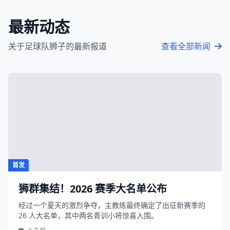
最新动态
关于足球队狮子的最新报道
查看全部新闻
首发
狮群集结！2026 赛季大名单公布
经过一个夏天的激烈争夺，主教练最终确定了出征新赛季的
26 人大名单，其中两名青训小将惊喜入围。