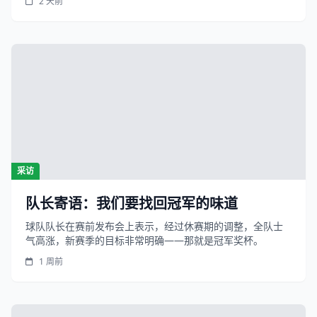
2 天前
采访
队长寄语：我们要找回冠军的味道
球队队长在赛前发布会上表示，经过休赛期的调整，全队士
气高涨，新赛季的目标非常明确——那就是冠军奖杯。
1 周前