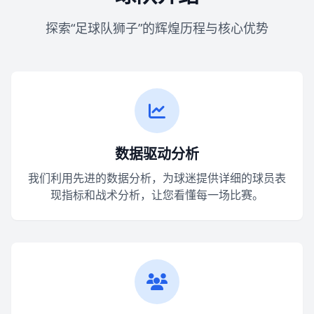
探索“足球队狮子”的辉煌历程与核心优势
数据驱动分析
我们利用先进的数据分析，为球迷提供详细的球员表
现指标和战术分析，让您看懂每一场比赛。