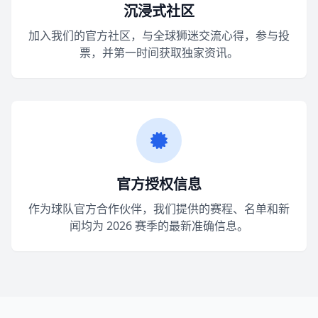
沉浸式社区
加入我们的官方社区，与全球狮迷交流心得，参与投
票，并第一时间获取独家资讯。
官方授权信息
作为球队官方合作伙伴，我们提供的赛程、名单和新
闻均为 2026 赛季的最新准确信息。